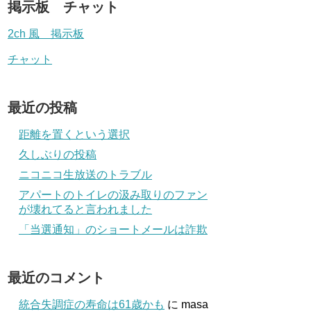
掲示板 チャット
2ch 風 掲示板
チャット
最近の投稿
距離を置くという選択
久しぶりの投稿
ニコニコ生放送のトラブル
アパートのトイレの汲み取りのファン
が壊れてると言われました
「当選通知」のショートメールは詐欺
最近のコメント
統合失調症の寿命は61歳かも
に
masa