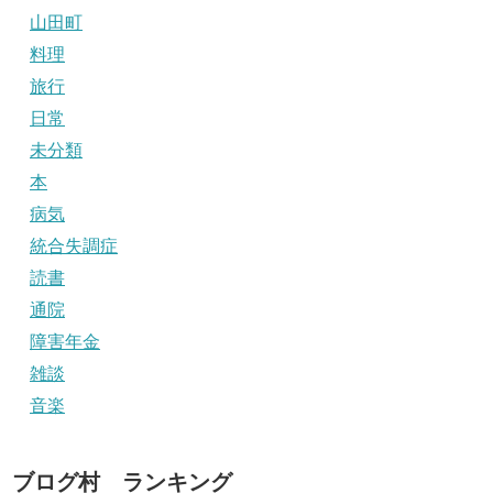
山田町
料理
旅行
日常
未分類
本
病気
統合失調症
読書
通院
障害年金
雑談
音楽
ブログ村 ランキング