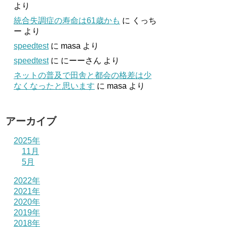
より
統合失調症の寿命は61歳かも
に
くっち
ー
より
speedtest
に
masa
より
speedtest
に
にーーさん
より
ネットの普及で田舎と都会の格差は少
なくなったと思います
に
masa
より
アーカイブ
2025年
11月
5月
2022年
2021年
2020年
2019年
2018年