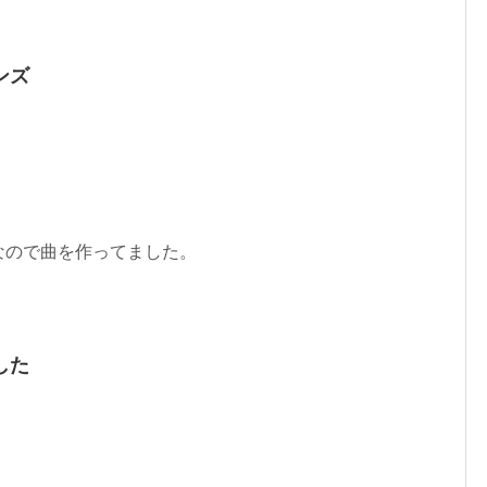
ンズ
なので曲を作ってました。
した