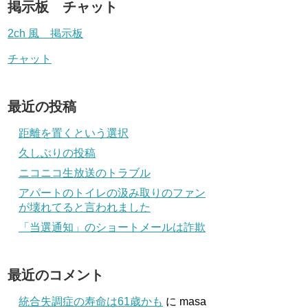
掲示板 チャット
2ch 風 掲示板
チャット
最近の投稿
距離を置くという選択
久しぶりの投稿
ニコニコ生放送のトラブル
アパートのトイレの汲み取りのファン
が壊れてると言われました
「当選通知」のショートメールは詐欺
最近のコメント
統合失調症の寿命は61歳かも
に
masa