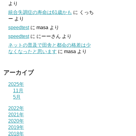
より
統合失調症の寿命は61歳かも
に
くっち
ー
より
speedtest
に
masa
より
speedtest
に
にーーさん
より
ネットの普及で田舎と都会の格差は少
なくなったと思います
に
masa
より
アーカイブ
2025年
11月
5月
2022年
2021年
2020年
2019年
2018年