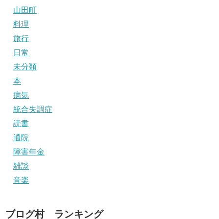
山田町
料理
旅行
日常
未分類
本
病気
統合失調症
読書
通院
障害年金
雑談
音楽
ブログ村 ランキング