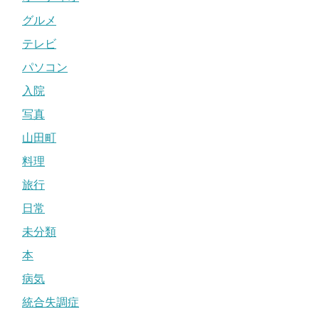
グルメ
テレビ
パソコン
入院
写真
山田町
料理
旅行
日常
未分類
本
病気
統合失調症