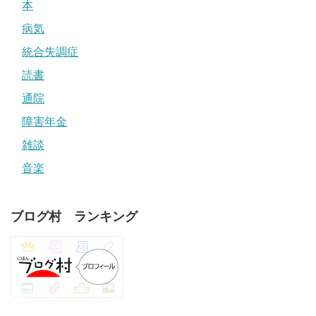
本
病気
統合失調症
読書
通院
障害年金
雑談
音楽
ブログ村 ランキング