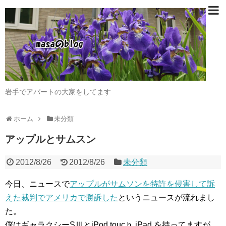
岩手でアパートの大家をしてます
ホーム
未分類
アップルとサムスン
2012/8/26
2012/8/26
未分類
今日、ニュースで
アップルがサムソンを特許を侵害して訴
えた裁判でアメリカで勝訴した
というニュースが流れまし
た。
僕はギャラクシーSⅢとiPod toucｈ iPad を持ってますが、