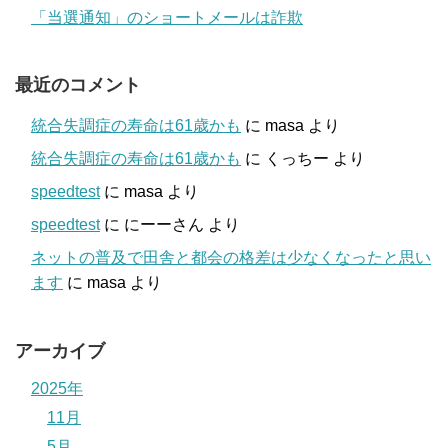
「当選通知」のショートメールは詐欺
最近のコメント
統合失調症の寿命は61歳かも
に
masa
より
統合失調症の寿命は61歳かも
に
くっちー
より
speedtest
に
masa
より
speedtest
に
にーーさん
より
ネットの普及で田舎と都会の格差は少なくなったと思い
ます
に
masa
より
アーカイブ
2025年
11月
5月