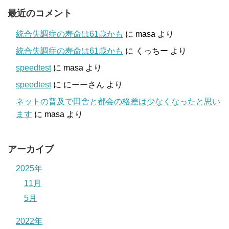
最近のコメント
統合失調症の寿命は61歳かも
に
masa
より
統合失調症の寿命は61歳かも
に
くっちー
より
speedtest
に
masa
より
speedtest
に
にーーさん
より
ネットの普及で田舎と都会の格差は少なくなったと思い
ます
に
masa
より
アーカイブ
2025年
11月
5月
2022年