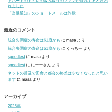
アパートのトイレの汲み取りのファンが壊れてると言わ
れました
「当選通知」のショートメールは詐欺
最近のコメント
統合失調症の寿命は61歳かも
に
masa
より
統合失調症の寿命は61歳かも
に
くっちー
より
speedtest
に
masa
より
speedtest
に
にーーさん
より
ネットの普及で田舎と都会の格差は少なくなったと思い
ます
に
masa
より
アーカイブ
2025年