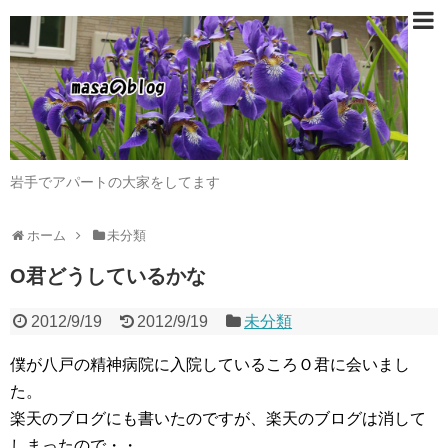
岩手でアパートの大家をしてます
ホーム
未分類
O君どうしているかな
2012/9/19
2012/9/19
未分類
僕が八戸の精神病院に入院しているころＯ君に会いまし
た。
楽天のブログにも書いたのですが、楽天のブログは消して
しまったので・・