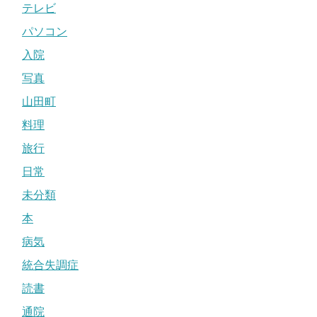
テレビ
パソコン
入院
写真
山田町
料理
旅行
日常
未分類
本
病気
統合失調症
読書
通院