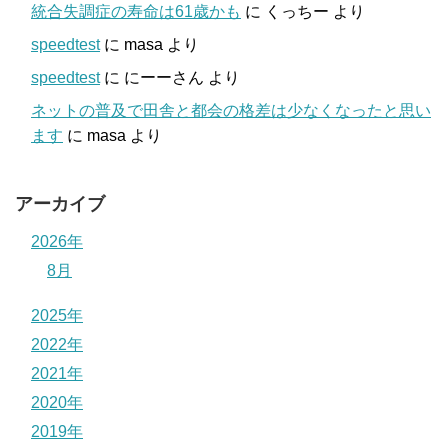
統合失調症の寿命は61歳かも
に
くっちー
より
speedtest
に
masa
より
speedtest
に
にーーさん
より
ネットの普及で田舎と都会の格差は少なくなったと思い
ます
に
masa
より
アーカイブ
2026年
8月
2025年
2022年
2021年
2020年
2019年