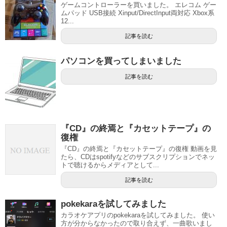
ゲームコントローラーを買いました。 エレコム ゲー
ムパッド USB接続 Xinput/DirectInput両対応 Xbox系
12...
記事を読む
パソコンを買ってしまいました
記事を読む
『CD』の終焉と『カセットテープ』の
復権
『CD』の終焉と『カセットテープ』の復権 動画を見
たら、CDはspotifyなどのサブスクリプションでネッ
トで聴けるからメディアとして...
記事を読む
pokekaraを試してみました
カラオケアプリのpokekaraを試してみました。 使い
方が分からなかったので取り合えず、一曲歌いまし