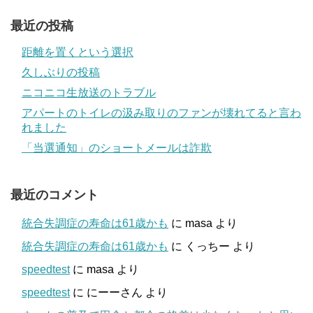
最近の投稿
距離を置くという選択
久しぶりの投稿
ニコニコ生放送のトラブル
アパートのトイレの汲み取りのファンが壊れてると言わ
れました
「当選通知」のショートメールは詐欺
最近のコメント
統合失調症の寿命は61歳かも
に
masa
より
統合失調症の寿命は61歳かも
に
くっちー
より
speedtest
に
masa
より
speedtest
に
にーーさん
より