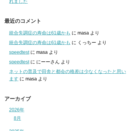
れました
最近のコメント
統合失調症の寿命は61歳かも
に
masa
より
統合失調症の寿命は61歳かも
に
くっちー
より
speedtest
に
masa
より
speedtest
に
にーーさん
より
ネットの普及で田舎と都会の格差は少なくなったと思い
ます
に
masa
より
アーカイブ
2026年
8月