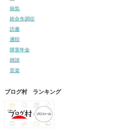
病気
統合失調症
読書
通院
障害年金
雑談
音楽
ブログ村 ランキング