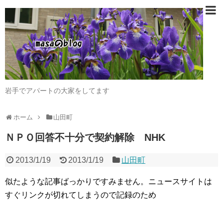
岩手でアパートの大家をしてます
ホーム
山田町
ＮＰＯ回答不十分で契約解除 NHK
2013/1/19
2013/1/19
山田町
似たような記事ばっかりですみません。ニュースサイトは
すぐリンクが切れてしまうので記録のため