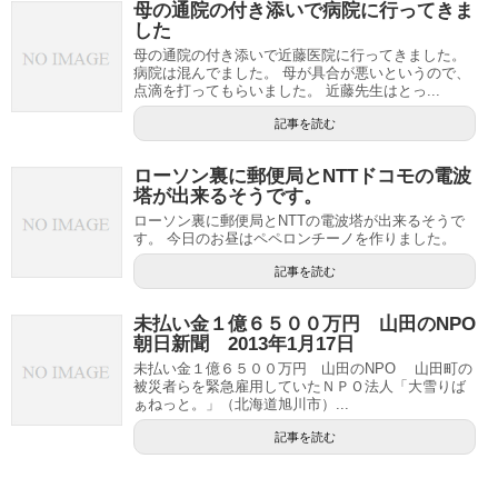
母の通院の付き添いで病院に行ってきま
した
母の通院の付き添いで近藤医院に行ってきました。
病院は混んでました。 母が具合が悪いというので、
点滴を打ってもらいました。 近藤先生はとっ...
記事を読む
ローソン裏に郵便局とNTTドコモの電波
塔が出来るそうです。
ローソン裏に郵便局とNTTの電波塔が出来るそうで
す。 今日のお昼はペペロンチーノを作りました。
記事を読む
未払い金１億６５００万円 山田のNPO
朝日新聞 2013年1月17日
未払い金１億６５００万円 山田のNPO 山田町の
被災者らを緊急雇用していたＮＰＯ法人「大雪りば
ぁねっと。」（北海道旭川市）...
記事を読む