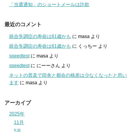
「当選通知」のショートメールは詐欺
最近のコメント
統合失調症の寿命は61歳かも
に
masa
より
統合失調症の寿命は61歳かも
に
くっちー
より
speedtest
に
masa
より
speedtest
に
にーーさん
より
ネットの普及で田舎と都会の格差は少なくなったと思い
ます
に
masa
より
アーカイブ
2025年
11月
5月