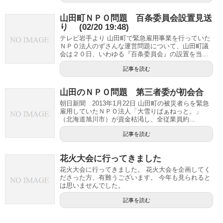
山田町ＮＰＯ問題 百条委員会設置見送
り (02/20 19:48)
テレビ岩手より 山田町で緊急雇用事業を行っていた
ＮＰＯ法人のずさんな運営問題について、山田町議
会は２０日、いわゆる『百条委員会』の設置を当...
記事を読む
山田のＮＰＯ問題 第三者委が初会合
朝日新聞 2013年1月22日 山田町の被災者らを緊急
雇用していたＮＰＯ法人「大雪りばぁねっと。」
（北海道旭川市）が資金枯渇し、全従業員約...
記事を読む
花火大会に行ってきました
花火大会に行ってきました。 花火大会を企画してく
ださった方、有難うございます。 今年も見られると
は思いませんでした。
記事を読む