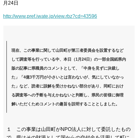
月24日
http://www.pref.iwate.jp/view.rbz?cd=43596
現在、この事業に関して山田町が第三者委員会を設置するなど
して調査等を行っている中、本日（1月24日）の一部全国紙県内
版の記事に県職員のコメントとして、「中身を見ずに決裁し
た」「4億3千万円が小さいとは言わないが、気にしていなかっ
た」など、読者に誤解を受けかねない部分があり、同町におけ
る調査等への予断を与えかねないと判断し、県民の皆様に御理
解いただくためコメントの趣旨を説明することとしました。
１ この事業は山田町がNPO法人に対して委託したもの
で、県はその財源として国からの交付金を活用して町に