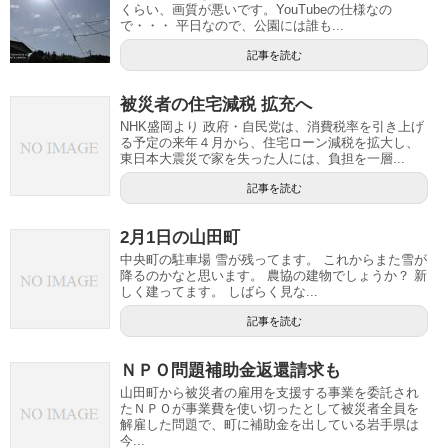
くらい、画質が悪いです。YouTubeの仕様なの
で・・・ 平日なので、公園には誰も...
記事を読む
被災者の住宅減税 拡充へ
NHK盛岡より 政府・自民党は、消費税率を引き上げ
る予定の来年４月から、住宅ローン減税を拡大し、
東日本大震災で家を失った人には、負担を一層...
記事を読む
2月1日の山田町
中央町の駐車場 雪が残ってます。 これからまた雪が
降るのかなと思います。 農協の建物でしょうか？ 新
しく建ってます。 しばらく見な...
記事を読む
ＮＰＯ問題補助金返還請求も
山田町から被災者の雇用を支援する事業を委託され
たＮＰＯが事業費を使い切ったとして被災者全員を
解雇した問題で、町に補助金を出している岩手県は
今...