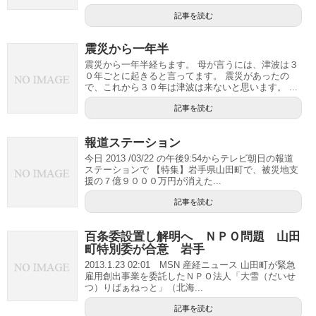
記事を読む
震災から一年半
震災から一年半経ちます。 母が言うには、津波は３
０年ごとに起きると言ってます。 震災があったの
で、これから３０年は津波は来ないと思います。 ...
記事を読む
報道ステーション
今日 2013 /03/22 の午後9:54からテレビ朝日の報道
ステーションで 【特集】岩手県山田町で、被災地支
援の７億９０００万円が消えた...
記事を読む
百条委設置し解明へ ＮＰＯ問題 山田
町特別委が合意 岩手
2013.1.23 02:01 MSN 産経ニュース 山田町が緊急
雇用創出事業を委託したＮＰＯ法人「大雪（だいせ
つ）りばぁねっと」（北海...
記事を読む