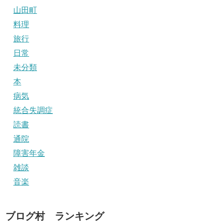
山田町
料理
旅行
日常
未分類
本
病気
統合失調症
読書
通院
障害年金
雑談
音楽
ブログ村 ランキング