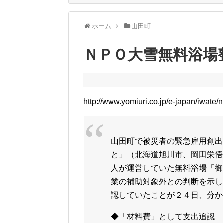
ホーム
山田町
ＮＰＯ大雪無料浴場
http://www.yomiuri.co.jp/e-japan/iwa
山田町で被災者の緊急雇用創出
と」（北海道旭川市、岡田栄悟
人が運営していた無料浴場「御
業の補助対象外との判断を示し
認していたことが２４日、分か
◆「材料費」として支出追認