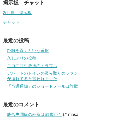
掲示板 チャット
2ch 風 掲示板
チャット
最近の投稿
距離を置くという選択
久しぶりの投稿
ニコニコ生放送のトラブル
アパートのトイレの汲み取りのファン
が壊れてると言われました
「当選通知」のショートメールは詐欺
最近のコメント
統合失調症の寿命は61歳かも
に
masa