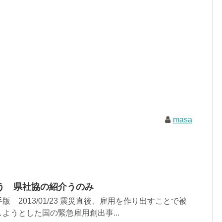
masa
う 県社協の紹介うのみ
 2013/01/23 震災直後、雇用を作り出すことで被
ようとした国の緊急雇用創出事...