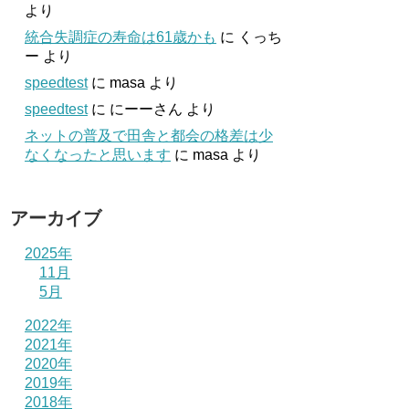
より
統合失調症の寿命は61歳かも
に
くっち
ー
より
speedtest
に
masa
より
speedtest
に
にーーさん
より
ネットの普及で田舎と都会の格差は少
なくなったと思います
に
masa
より
アーカイブ
2025年
11月
5月
2022年
2021年
2020年
2019年
2018年