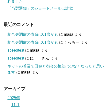
れました
「当選通知」のショートメールは詐欺
最近のコメント
統合失調症の寿命は61歳かも
に
masa
より
統合失調症の寿命は61歳かも
に
くっちー
より
speedtest
に
masa
より
speedtest
に
にーーさん
より
ネットの普及で田舎と都会の格差は少なくなったと思い
ます
に
masa
より
アーカイブ
2025年
11月