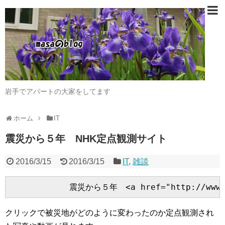
岩手でアパートの大家をしてます
ホーム
IT
震災から５年 NHK定点観測サイト
2016/3/15
2016/3/15
IT
,
雑談
クリックで被災地がどのように変わったのか定点観測され