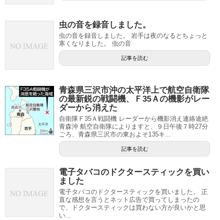
虫の音を録音しました。
虫の音を録音しました。 岩手は夜のなるとちょっと
寒くなりました。 虫の音
記事を読む
青森県三沢市沖の太平洋上で航空自衛隊
の最新鋭の戦闘機、Ｆ35Ａの機影がレー
ダーから消えた
自衛隊Ｆ35Ａ戦闘機 レーダーから機影消え連絡途絶
青森沖 航空自衛隊によりますと、９日午後７時27分
ごろ、青森県三沢市の東およそ135キ...
記事を読む
電子タバコのドクタースティックを買い
ました
電子タバコのドクタースティックを買いました。 正
直な感想を言うとネット広告で買ってしまったの
で、ドクタースティックは買わない方が良いかと思
い...