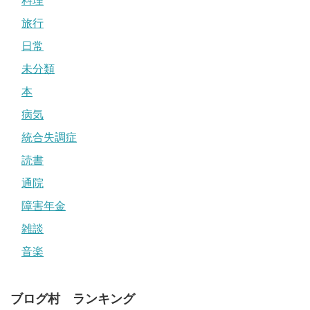
料理
旅行
日常
未分類
本
病気
統合失調症
読書
通院
障害年金
雑談
音楽
ブログ村 ランキング