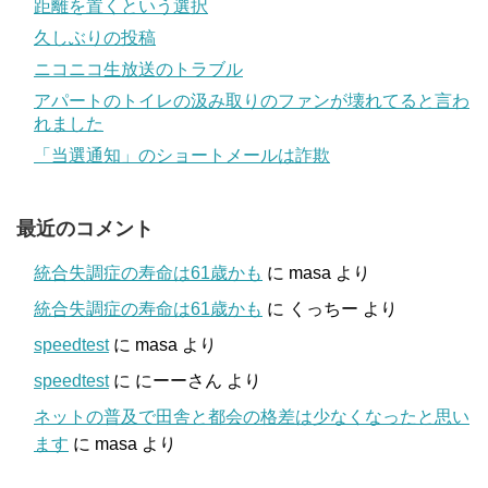
距離を置くという選択
久しぶりの投稿
ニコニコ生放送のトラブル
アパートのトイレの汲み取りのファンが壊れてると言わ
れました
「当選通知」のショートメールは詐欺
最近のコメント
統合失調症の寿命は61歳かも
に
masa
より
統合失調症の寿命は61歳かも
に
くっちー
より
speedtest
に
masa
より
speedtest
に
にーーさん
より
ネットの普及で田舎と都会の格差は少なくなったと思い
ます
に
masa
より