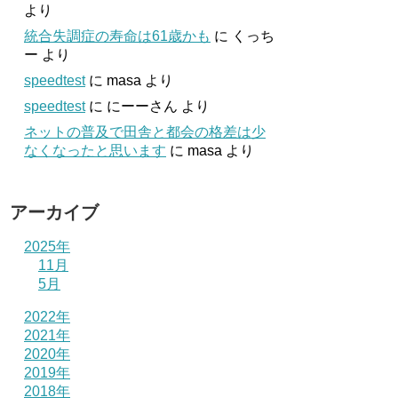
より
統合失調症の寿命は61歳かも
に
くっち
ー
より
speedtest
に
masa
より
speedtest
に
にーーさん
より
ネットの普及で田舎と都会の格差は少
なくなったと思います
に
masa
より
アーカイブ
2025年
11月
5月
2022年
2021年
2020年
2019年
2018年