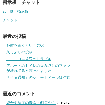
掲示板 チャット
2ch 風 掲示板
チャット
最近の投稿
距離を置くという選択
久しぶりの投稿
ニコニコ生放送のトラブル
アパートのトイレの汲み取りのファン
が壊れてると言われました
「当選通知」のショートメールは詐欺
最近のコメント
統合失調症の寿命は61歳かも
に
masa