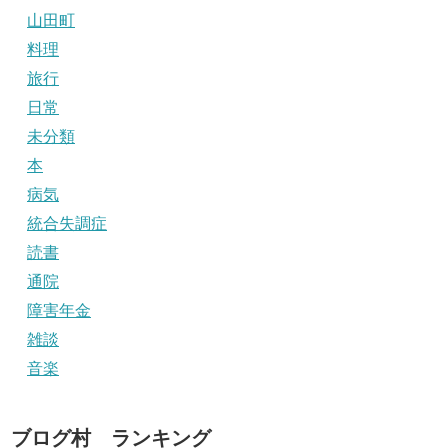
山田町
料理
旅行
日常
未分類
本
病気
統合失調症
読書
通院
障害年金
雑談
音楽
ブログ村 ランキング