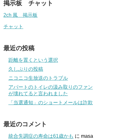
掲示板 チャット
2ch 風 掲示板
チャット
最近の投稿
距離を置くという選択
久しぶりの投稿
ニコニコ生放送のトラブル
アパートのトイレの汲み取りのファン
が壊れてると言われました
「当選通知」のショートメールは詐欺
最近のコメント
統合失調症の寿命は61歳かも
に
masa