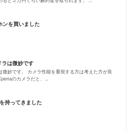
ると２万円くらい解約金を取られます。 ...
ホンを買いました
oのカメラは微妙です
oのカメラは微妙です。 カメラ性能を重視する方は考えた方が良
eriaのカメラだと、...
コンを持ってきました