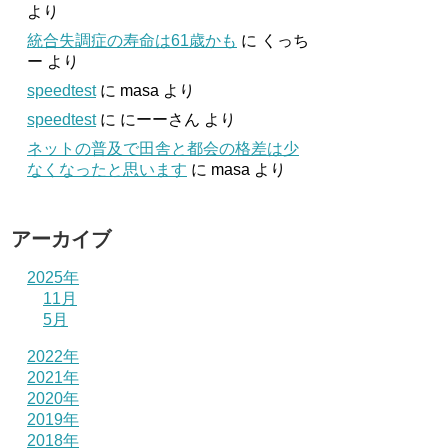
より
統合失調症の寿命は61歳かも
に
くっち
ー
より
speedtest
に
masa
より
speedtest
に
にーーさん
より
ネットの普及で田舎と都会の格差は少
なくなったと思います
に
masa
より
アーカイブ
2025年
11月
5月
2022年
2021年
2020年
2019年
2018年