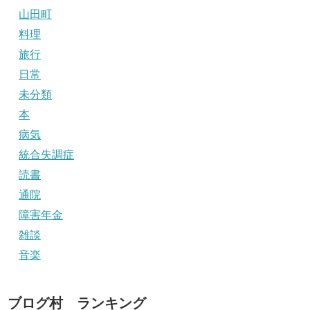
山田町
料理
旅行
日常
未分類
本
病気
統合失調症
読書
通院
障害年金
雑談
音楽
ブログ村 ランキング