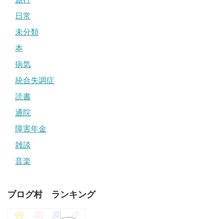
日常
未分類
本
病気
統合失調症
読書
通院
障害年金
雑談
音楽
ブログ村 ランキング