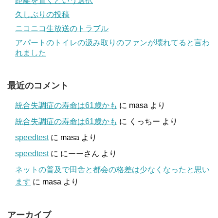
距離を置くという選択
久しぶりの投稿
ニコニコ生放送のトラブル
アパートのトイレの汲み取りのファンが壊れてると言わ
れました
最近のコメント
統合失調症の寿命は61歳かも
に
masa
より
統合失調症の寿命は61歳かも
に
くっちー
より
speedtest
に
masa
より
speedtest
に
にーーさん
より
ネットの普及で田舎と都会の格差は少なくなったと思い
ます
に
masa
より
アーカイブ