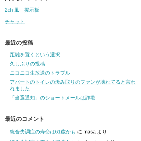
2ch 風 掲示板
チャット
最近の投稿
距離を置くという選択
久しぶりの投稿
ニコニコ生放送のトラブル
アパートのトイレの汲み取りのファンが壊れてると言わ
れました
「当選通知」のショートメールは詐欺
最近のコメント
統合失調症の寿命は61歳かも
に
masa
より