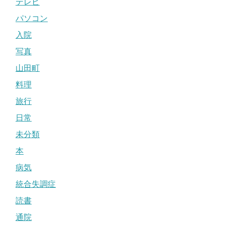
テレビ
パソコン
入院
写真
山田町
料理
旅行
日常
未分類
本
病気
統合失調症
読書
通院