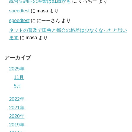
統合失調症の寿命は61歳かも
に
くっちー
より
speedtest
に
masa
より
speedtest
に
にーーさん
より
ネットの普及で田舎と都会の格差は少なくなったと思い
ます
に
masa
より
アーカイブ
2025年
11月
5月
2022年
2021年
2020年
2019年