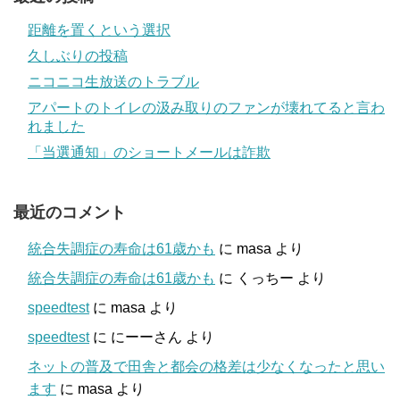
距離を置くという選択
久しぶりの投稿
ニコニコ生放送のトラブル
アパートのトイレの汲み取りのファンが壊れてると言わ
れました
「当選通知」のショートメールは詐欺
最近のコメント
統合失調症の寿命は61歳かも
に
masa
より
統合失調症の寿命は61歳かも
に
くっちー
より
speedtest
に
masa
より
speedtest
に
にーーさん
より
ネットの普及で田舎と都会の格差は少なくなったと思い
ます
に
masa
より