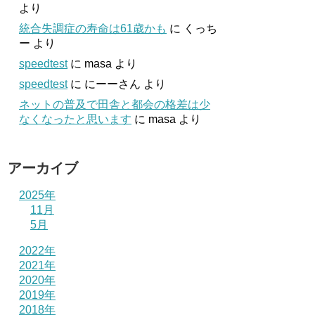
より
統合失調症の寿命は61歳かも
に
くっち
ー
より
speedtest
に
masa
より
speedtest
に
にーーさん
より
ネットの普及で田舎と都会の格差は少
なくなったと思います
に
masa
より
アーカイブ
2025年
11月
5月
2022年
2021年
2020年
2019年
2018年