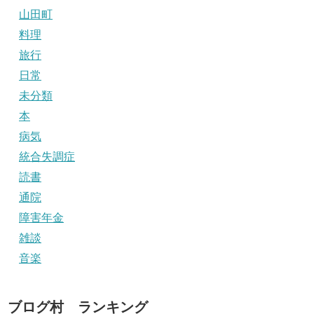
山田町
料理
旅行
日常
未分類
本
病気
統合失調症
読書
通院
障害年金
雑談
音楽
ブログ村 ランキング