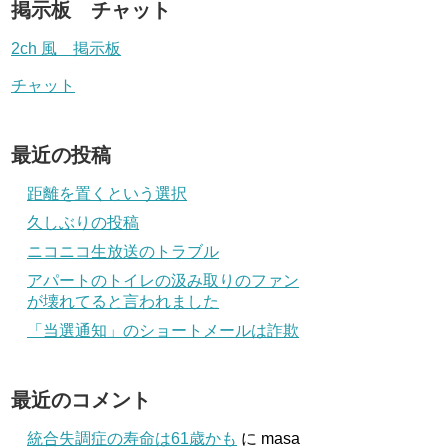
掲示板 チャット
2ch 風 掲示板
チャット
最近の投稿
距離を置くという選択
久しぶりの投稿
ニコニコ生放送のトラブル
アパートのトイレの汲み取りのファン
が壊れてると言われました
「当選通知」のショートメールは詐欺
最近のコメント
統合失調症の寿命は61歳かも
に
masa