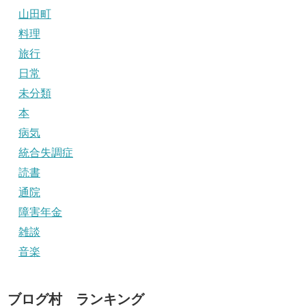
山田町
料理
旅行
日常
未分類
本
病気
統合失調症
読書
通院
障害年金
雑談
音楽
ブログ村 ランキング