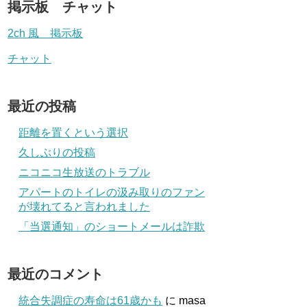
掲示板 チャット
2ch 風 掲示板
チャット
最近の投稿
距離を置くという選択
久しぶりの投稿
ニコニコ生放送のトラブル
アパートのトイレの汲み取りのファン
が壊れてると言われました
「当選通知」のショートメールは詐欺
最近のコメント
統合失調症の寿命は61歳かも
に
masa