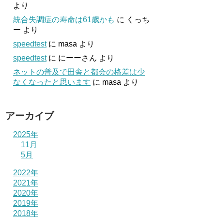
より
統合失調症の寿命は61歳かも
に
くっち
ー
より
speedtest
に
masa
より
speedtest
に
にーーさん
より
ネットの普及で田舎と都会の格差は少
なくなったと思います
に
masa
より
アーカイブ
2025年
11月
5月
2022年
2021年
2020年
2019年
2018年