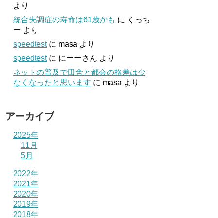
より
統合失調症の寿命は61歳かも
に
くっち
ー
より
speedtest
に
masa
より
speedtest
に
にーーさん
より
ネットの普及で田舎と都会の格差は少
なくなったと思います
に
masa
より
アーカイブ
2025年
11月
5月
2022年
2021年
2020年
2019年
2018年