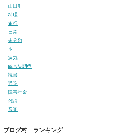
山田町
料理
旅行
日常
未分類
本
病気
統合失調症
読書
通院
障害年金
雑談
音楽
ブログ村 ランキング