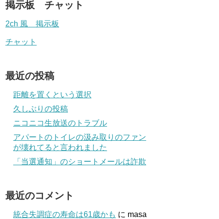
掲示板 チャット
2ch 風 掲示板
チャット
最近の投稿
距離を置くという選択
久しぶりの投稿
ニコニコ生放送のトラブル
アパートのトイレの汲み取りのファン
が壊れてると言われました
「当選通知」のショートメールは詐欺
最近のコメント
統合失調症の寿命は61歳かも
に
masa