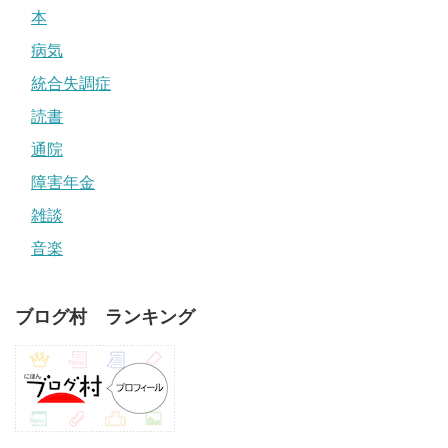
本
病気
統合失調症
読書
通院
障害年金
雑談
音楽
ブログ村 ランキング