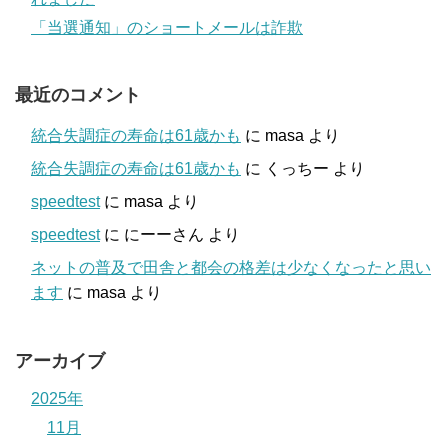
「当選通知」のショートメールは詐欺
最近のコメント
統合失調症の寿命は61歳かも
に
masa
より
統合失調症の寿命は61歳かも
に
くっちー
より
speedtest
に
masa
より
speedtest
に
にーーさん
より
ネットの普及で田舎と都会の格差は少なくなったと思い
ます
に
masa
より
アーカイブ
2025年
11月