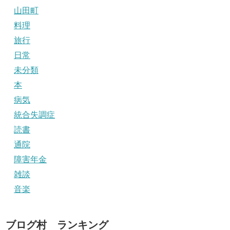
山田町
料理
旅行
日常
未分類
本
病気
統合失調症
読書
通院
障害年金
雑談
音楽
ブログ村 ランキング