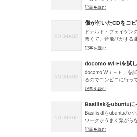
記事を読む
傷が付いたCDをコ
ドナルド・フェイゲンの
悪くて、音飛びがする曲
記事を読む
docomo Wi-Fiを
docomo Wｉ－Ｆｉを
るのでコンビニに行って
記事を読む
Basiliskをubu
BasiliskIIをubu
ワークがうまく繋がらなか
記事を読む