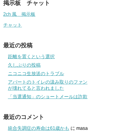
掲示板 チャット
2ch 風 掲示板
チャット
最近の投稿
距離を置くという選択
久しぶりの投稿
ニコニコ生放送のトラブル
アパートのトイレの汲み取りのファン
が壊れてると言われました
「当選通知」のショートメールは詐欺
最近のコメント
統合失調症の寿命は61歳かも
に
masa