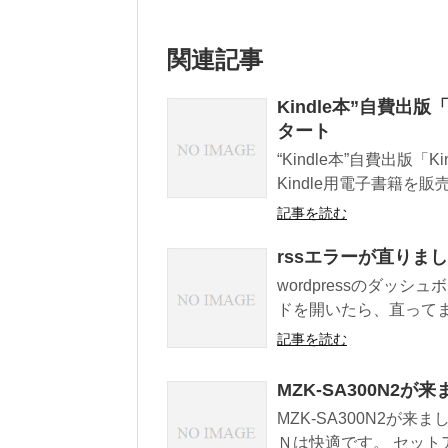
関連記事
Kindle本”自費出
タート
“Kindle本”自費出版
Kindle用電子書籍を販売
記事を読む
rssエラーが直りま
wordpressのダッ
ドを開いたら、直ってました。
記事を読む
MZK-SA300N2が
MZK-SA300N2が来
Ｎは快適です。 セットア