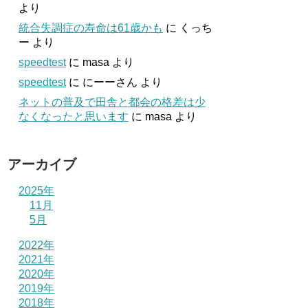
より
統合失調症の寿命は61歳かも
に
くっち
ー
より
speedtest
に
masa
より
speedtest
に
にーーさん
より
ネットの普及で田舎と都会の格差は少
なくなったと思います
に
masa
より
アーカイブ
2025年
11月
5月
2022年
2021年
2020年
2019年
2018年