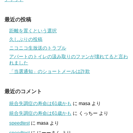
最近の投稿
距離を置くという選択
久しぶりの投稿
ニコニコ生放送のトラブル
アパートのトイレの汲み取りのファンが壊れてると言わ
れました
「当選通知」のショートメールは詐欺
最近のコメント
統合失調症の寿命は61歳かも
に
masa
より
統合失調症の寿命は61歳かも
に
くっちー
より
speedtest
に
masa
より
speedtest
に
にーーさん
より