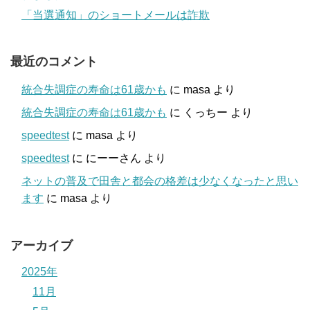
「当選通知」のショートメールは詐欺
最近のコメント
統合失調症の寿命は61歳かも
に
masa
より
統合失調症の寿命は61歳かも
に
くっちー
より
speedtest
に
masa
より
speedtest
に
にーーさん
より
ネットの普及で田舎と都会の格差は少なくなったと思い
ます
に
masa
より
アーカイブ
2025年
11月