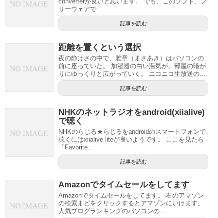
converterが良いと思います。 でも、このソフト、フ
リーウェアで...
記事を読む
距離を置くという選択
夜の静けさの中で、雅章（まさあき）はパソコンの
前に座っていた。 加湿器の白い湯気が、部屋の暗が
りにゆっくりと広がっていく。 ニコニコ生放送の...
記事を読む
NHKのネットラジオをandroid(xiialive)
で聴く
NHKのらじる★らじるをandroidのスマートフォンで
聴くにはxiialive liteが良いようです。 ここを見たら
「Favorite...
記事を読む
Amazonでタイムセールをしてます
Amazonでタイムセールをしてます。 右のアマゾン
の検索まどをクリックするとアマゾンにいけます。
人気ブログランキングのパソコンの...