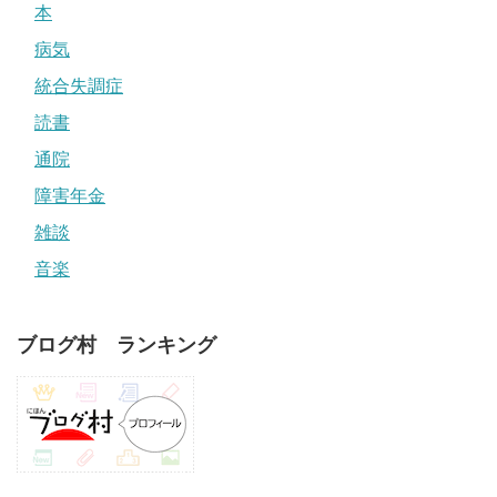
本
病気
統合失調症
読書
通院
障害年金
雑談
音楽
ブログ村 ランキング