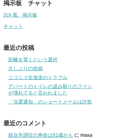
掲示板 チャット
2ch 風 掲示板
チャット
最近の投稿
距離を置くという選択
久しぶりの投稿
ニコニコ生放送のトラブル
アパートのトイレの汲み取りのファン
が壊れてると言われました
「当選通知」のショートメールは詐欺
最近のコメント
統合失調症の寿命は61歳かも
に
masa