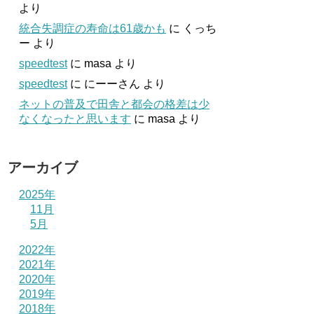
より
統合失調症の寿命は61歳かも
に
くっち
ー
より
speedtest
に
masa
より
speedtest
に
にーーさん
より
ネットの普及で田舎と都会の格差は少
なくなったと思います
に
masa
より
アーカイブ
2025年
11月
5月
2022年
2021年
2020年
2019年
2018年