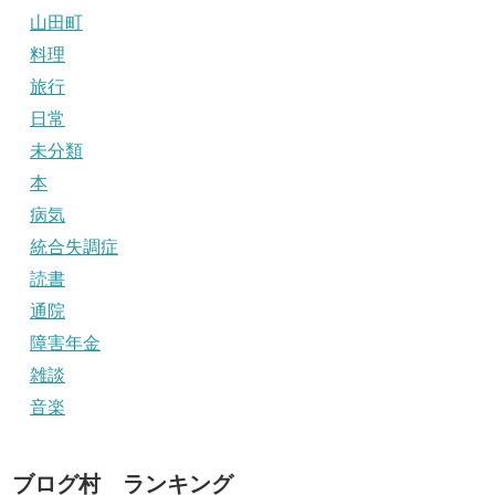
山田町
料理
旅行
日常
未分類
本
病気
統合失調症
読書
通院
障害年金
雑談
音楽
ブログ村 ランキング