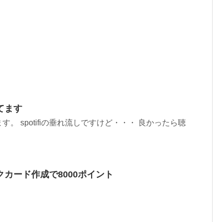
てます
。 spotifiの垂れ流しですけど・・・ 良かったら聴
ックカード作成で8000ポイント