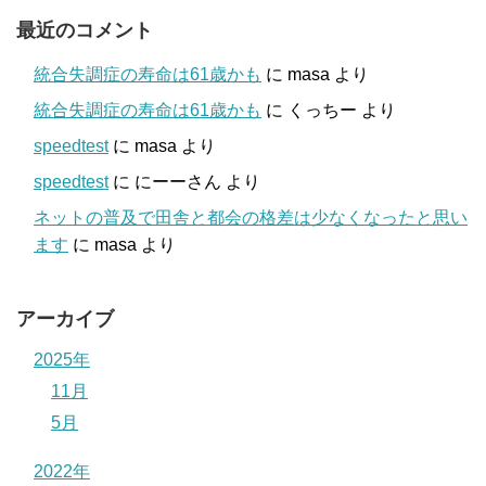
最近のコメント
統合失調症の寿命は61歳かも
に
masa
より
統合失調症の寿命は61歳かも
に
くっちー
より
speedtest
に
masa
より
speedtest
に
にーーさん
より
ネットの普及で田舎と都会の格差は少なくなったと思い
ます
に
masa
より
アーカイブ
2025年
11月
5月
2022年