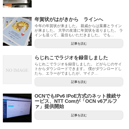
年賀状がはがきから ラインへ
今年の年賀状が来ました。 親戚からは葉書とライン
が来ました。 大学の友達に年賀状を送りました。 ラ
インも送って、返信もいただきました。 でも...
記事を読む
らじれこでラジオを録音しました
らじれこでラジオを録音しました。 どがらじのサイ
トからダウンロードできます。 僕がダウンロードし
たら、エラーがでましたが、マイク...
記事を読む
OCNでもIPv6 IPoE方式のネット接続サ
ービス、NTT Comが「OCN v6アルフ
ァ」提供開始
記事を読む