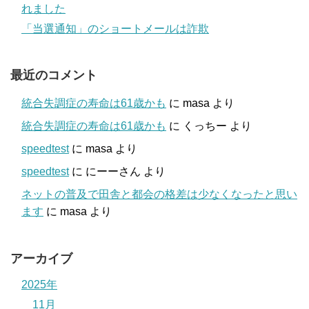
れました
「当選通知」のショートメールは詐欺
最近のコメント
統合失調症の寿命は61歳かも
に
masa
より
統合失調症の寿命は61歳かも
に
くっちー
より
speedtest
に
masa
より
speedtest
に
にーーさん
より
ネットの普及で田舎と都会の格差は少なくなったと思い
ます
に
masa
より
アーカイブ
2025年
11月