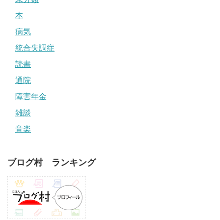
本
病気
統合失調症
読書
通院
障害年金
雑談
音楽
ブログ村 ランキング