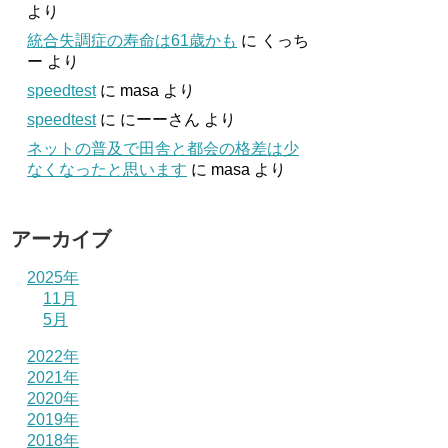
より
統合失調症の寿命は61歳かも
に
くっち
ー
より
speedtest
に
masa
より
speedtest
に
にーーさん
より
ネットの普及で田舎と都会の格差は少
なくなったと思います
に
masa
より
アーカイブ
2025年
11月
5月
2022年
2021年
2020年
2019年
2018年