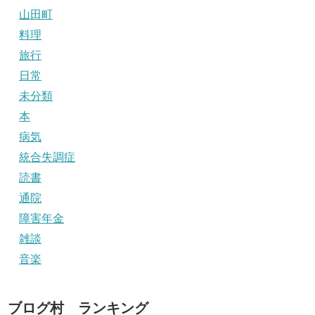
山田町
料理
旅行
日常
未分類
本
病気
統合失調症
読書
通院
障害年金
雑談
音楽
ブログ村 ランキング