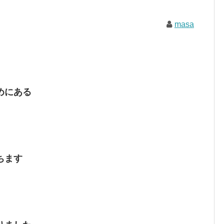
masa
めにある
ちます