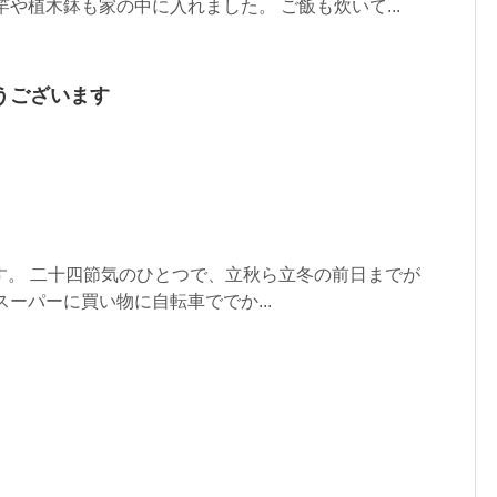
竿や植木鉢も家の中に入れました。 ご飯も炊いて...
うございます
す。 二十四節気のひとつで、立秋ら立冬の前日までが
スーパーに買い物に自転車ででか...