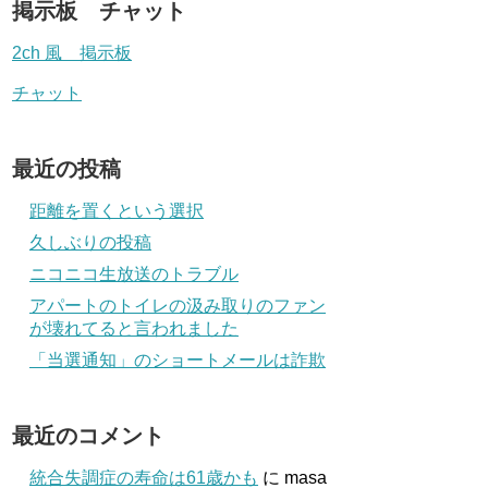
掲示板 チャット
2ch 風 掲示板
チャット
最近の投稿
距離を置くという選択
久しぶりの投稿
ニコニコ生放送のトラブル
アパートのトイレの汲み取りのファン
が壊れてると言われました
「当選通知」のショートメールは詐欺
最近のコメント
統合失調症の寿命は61歳かも
に
masa