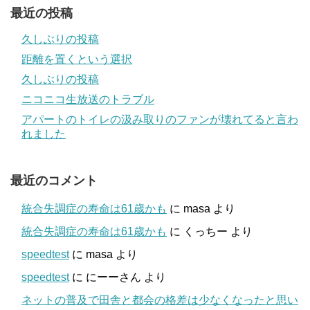
最近の投稿
久しぶりの投稿
距離を置くという選択
久しぶりの投稿
ニコニコ生放送のトラブル
アパートのトイレの汲み取りのファンが壊れてると言わ
れました
最近のコメント
統合失調症の寿命は61歳かも
に
masa
より
統合失調症の寿命は61歳かも
に
くっちー
より
speedtest
に
masa
より
speedtest
に
にーーさん
より
ネットの普及で田舎と都会の格差は少なくなったと思い