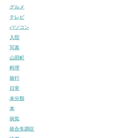
グルメ
テレビ
パソコン
入院
写真
山田町
料理
旅行
日常
未分類
本
病気
統合失調症