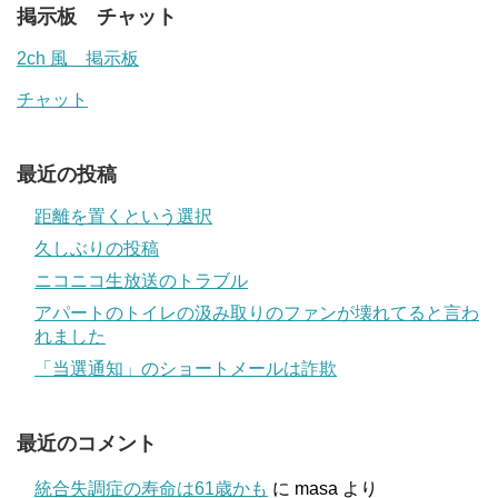
掲示板 チャット
2ch 風 掲示板
チャット
最近の投稿
距離を置くという選択
久しぶりの投稿
ニコニコ生放送のトラブル
アパートのトイレの汲み取りのファンが壊れてると言わ
れました
「当選通知」のショートメールは詐欺
最近のコメント
統合失調症の寿命は61歳かも
に
masa
より