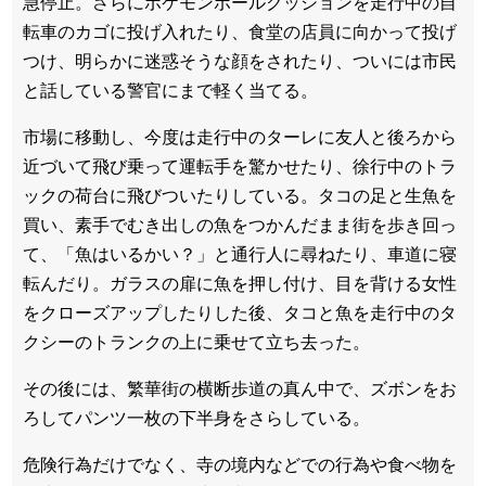
急停止。さらにポケモンボールクッションを走行中の自
転車のカゴに投げ入れたり、食堂の店員に向かって投げ
つけ、明らかに迷惑そうな顔をされたり、ついには市民
と話している警官にまで軽く当てる。
市場に移動し、今度は走行中のターレに友人と後ろから
近づいて飛び乗って運転手を驚かせたり、徐行中のトラ
ックの荷台に飛びついたりしている。タコの足と生魚を
買い、素手でむき出しの魚をつかんだまま街を歩き回っ
て、「魚はいるかい？」と通行人に尋ねたり、車道に寝
転んだり。ガラスの扉に魚を押し付け、目を背ける女性
をクローズアップしたりした後、タコと魚を走行中のタ
クシーのトランクの上に乗せて立ち去った。
その後には、繁華街の横断歩道の真ん中で、ズボンをお
ろしてパンツ一枚の下半身をさらしている。
危険行為だけでなく、寺の境内などでの行為や食べ物を