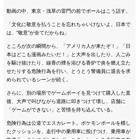
動画の中、東京・浅草の雷門の前でポールはこう話す。
「文化に敬意を払うことを忘れちゃいけないよ。日本で
は、“敬意”が全てだからね」
ところが次の瞬間から、「アメリカ人が来たぞ！」「日
本はどこも漫画みたいだ！」と大声を出したり、人ごみ
を駆け抜けたり、線香の煙を浴びる香炉で炎を燃え立た
せたりする危険行為を行い、とうとう警備員に退去を求
められているシーンが続く。
さらに、別の場所でゲームボーイを見つけて購入した直
後、大声で叫びながら道路に叩きつけて壊し、店舗に
「ゲームができない」と苦情を持ち込んでいる。
危険行為は公道でエスカレート。ポケモンボールを模し
たクッションを、走行中の乗用車に投げつけ、乗用車が