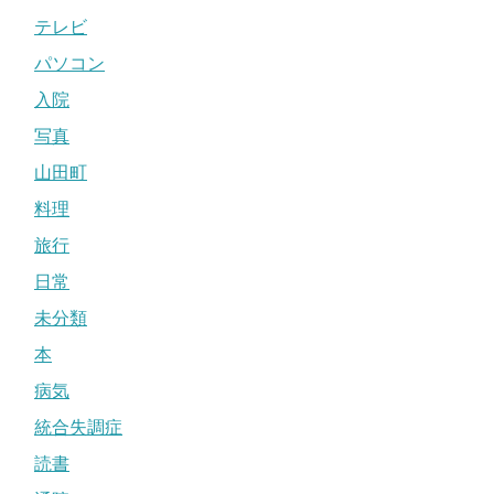
テレビ
パソコン
入院
写真
山田町
料理
旅行
日常
未分類
本
病気
統合失調症
読書