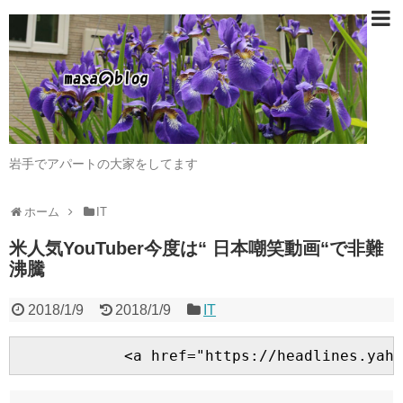
岩手でアパートの大家をしてます
ホーム
IT
米人気YouTuber今度は“ 日本嘲笑動画“で非難
沸騰
2018/1/9
2018/1/9
IT