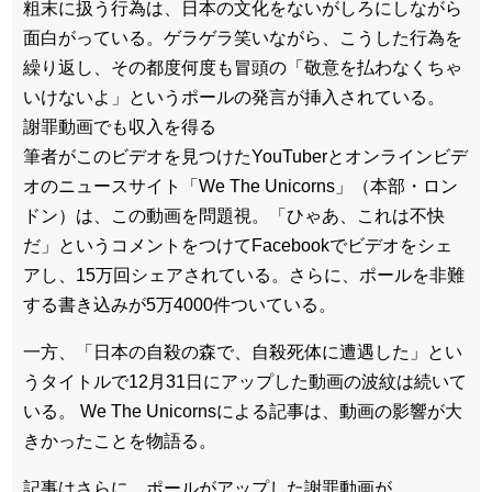
粗末に扱う行為は、日本の文化をないがしろにしながら
面白がっている。ゲラゲラ笑いながら、こうした行為を
繰り返し、その都度何度も冒頭の「敬意を払わなくちゃ
いけないよ」というポールの発言が挿入されている。
謝罪動画でも収入を得る
筆者がこのビデオを見つけたYouTuberとオンラインビデ
オのニュースサイト「We The Unicorns」（本部・ロン
ドン）は、この動画を問題視。「ひゃあ、これは不快
だ」というコメントをつけてFacebookでビデオをシェ
アし、15万回シェアされている。さらに、ポールを非難
する書き込みが5万4000件ついている。
一方、「日本の自殺の森で、自殺死体に遭遇した」とい
うタイトルで12月31日にアップした動画の波紋は続いて
いる。 We The Unicornsによる記事は、動画の影響が大
きかったことを物語る。
記事はさらに、ポールがアップした謝罪動画が、