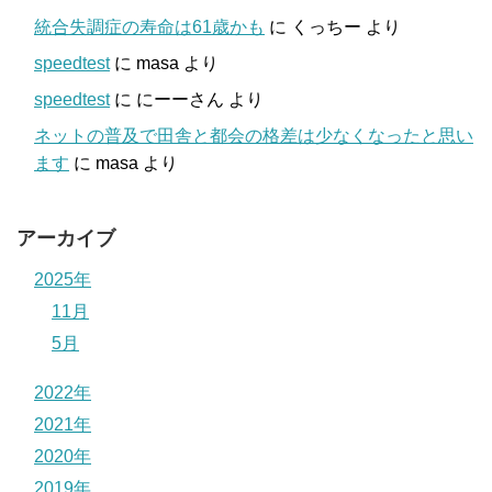
統合失調症の寿命は61歳かも
に
くっちー
より
speedtest
に
masa
より
speedtest
に
にーーさん
より
ネットの普及で田舎と都会の格差は少なくなったと思い
ます
に
masa
より
アーカイブ
2025年
11月
5月
2022年
2021年
2020年
2019年