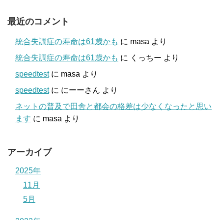
最近のコメント
統合失調症の寿命は61歳かも
に
masa
より
統合失調症の寿命は61歳かも
に
くっちー
より
speedtest
に
masa
より
speedtest
に
にーーさん
より
ネットの普及で田舎と都会の格差は少なくなったと思い
ます
に
masa
より
アーカイブ
2025年
11月
5月