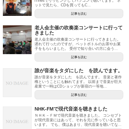
iTinesでリッピングしてパソコンで聴いてます。 ネ
ットで見たら、CDを買ってもC...
記事を読む
老人会主催の吹奏楽コンサートに行って
きました
老人会主催の吹奏楽コンサートに行ってきました。
遅れて行ったのですが、ペットボトルのお茶やお菓
子をもらいました。 受付で知り合いの方に会う...
記事を読む
誰が音楽をタダにした を読んでます。
誰が音楽をタダにした を読んでます。 音楽と著作
権ということにも触れてます。 以前まで音楽が巨大
産業で一時はCDショップが新宿の一等地...
記事を読む
NHK-FMで現代音楽を聴きました
ＮＨＫ－ＦＭで現代音楽を聴きました。 コンセプト
が現代音楽にはあって、それを元に作っていると思
います。 でも、僕はあまり、現代音楽を聴いてな...