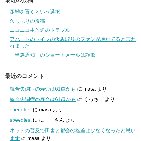
距離を置くという選択
久しぶりの投稿
ニコニコ生放送のトラブル
アパートのトイレの汲み取りのファンが壊れてると言わ
れました
「当選通知」のショートメールは詐欺
最近のコメント
統合失調症の寿命は61歳かも
に
masa
より
統合失調症の寿命は61歳かも
に
くっちー
より
speedtest
に
masa
より
speedtest
に
にーーさん
より
ネットの普及で田舎と都会の格差は少なくなったと思い
ます
に
masa
より