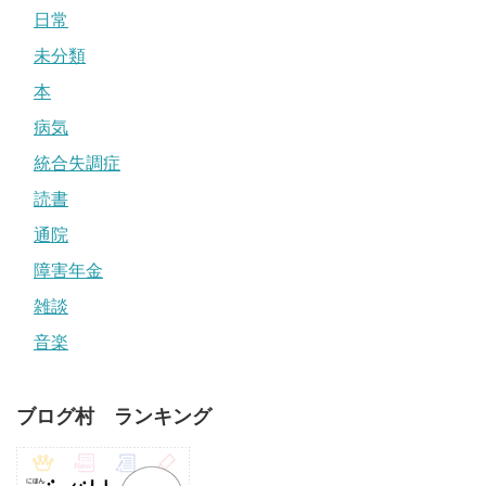
日常
未分類
本
病気
統合失調症
読書
通院
障害年金
雑談
音楽
ブログ村 ランキング