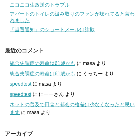
ニコニコ生放送のトラブル
アパートのトイレの汲み取りのファンが壊れてると言わ
れました
「当選通知」のショートメールは詐欺
最近のコメント
統合失調症の寿命は61歳かも
に
masa
より
統合失調症の寿命は61歳かも
に
くっちー
より
speedtest
に
masa
より
speedtest
に
にーーさん
より
ネットの普及で田舎と都会の格差は少なくなったと思い
ます
に
masa
より
アーカイブ