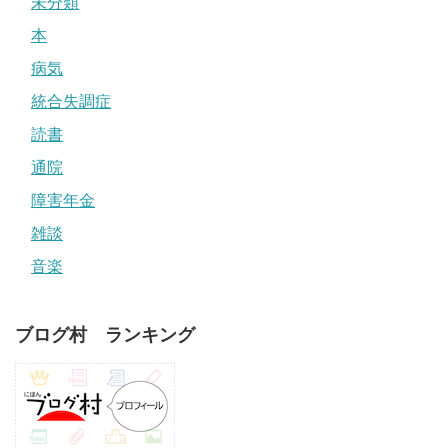
未分類
本
病気
統合失調症
読書
通院
障害年金
雑談
音楽
ブログ村 ランキング