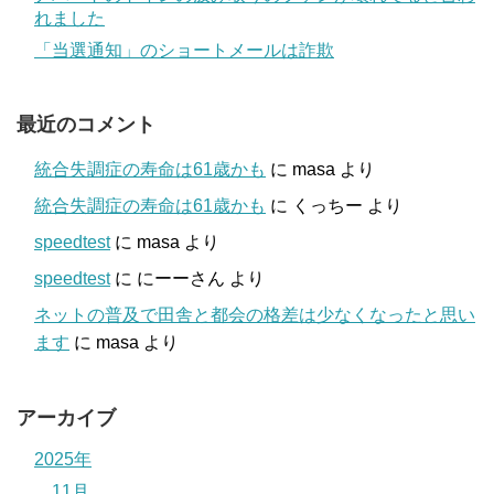
れました
「当選通知」のショートメールは詐欺
最近のコメント
統合失調症の寿命は61歳かも
に
masa
より
統合失調症の寿命は61歳かも
に
くっちー
より
speedtest
に
masa
より
speedtest
に
にーーさん
より
ネットの普及で田舎と都会の格差は少なくなったと思い
ます
に
masa
より
アーカイブ
2025年
11月