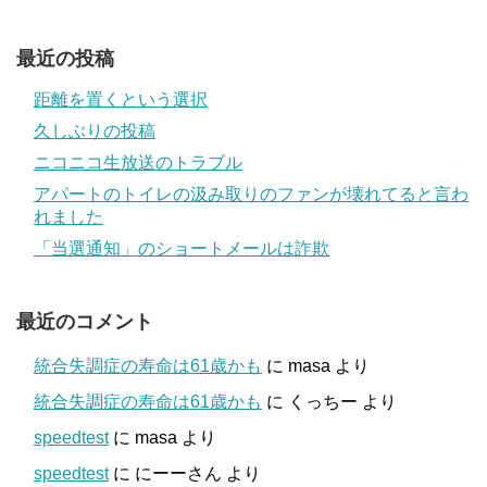
最近の投稿
距離を置くという選択
久しぶりの投稿
ニコニコ生放送のトラブル
アパートのトイレの汲み取りのファンが壊れてると言わ
れました
「当選通知」のショートメールは詐欺
最近のコメント
統合失調症の寿命は61歳かも
に
masa
より
統合失調症の寿命は61歳かも
に
くっちー
より
speedtest
に
masa
より
speedtest
に
にーーさん
より