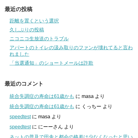
最近の投稿
距離を置くという選択
久しぶりの投稿
ニコニコ生放送のトラブル
アパートのトイレの汲み取りのファンが壊れてると言わ
れました
「当選通知」のショートメールは詐欺
最近のコメント
統合失調症の寿命は61歳かも
に
masa
より
統合失調症の寿命は61歳かも
に
くっちー
より
speedtest
に
masa
より
speedtest
に
にーーさん
より
ネットの普及で田舎と都会の格差は少なくなったと思い