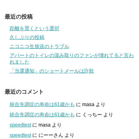
最近の投稿
距離を置くという選択
久しぶりの投稿
ニコニコ生放送のトラブル
アパートのトイレの汲み取りのファンが壊れてると言わ
れました
「当選通知」のショートメールは詐欺
最近のコメント
統合失調症の寿命は61歳かも
に
masa
より
統合失調症の寿命は61歳かも
に
くっちー
より
speedtest
に
masa
より
speedtest
に
にーーさん
より