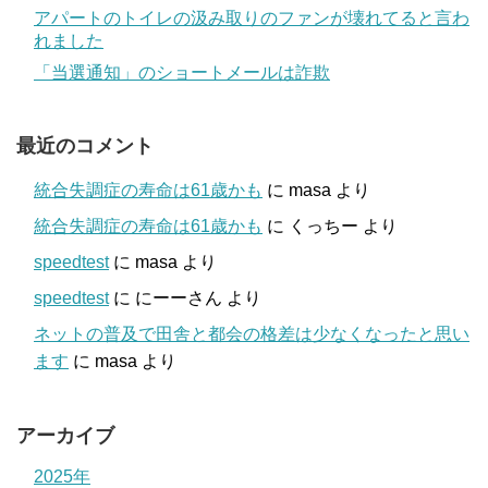
アパートのトイレの汲み取りのファンが壊れてると言わ
れました
「当選通知」のショートメールは詐欺
最近のコメント
統合失調症の寿命は61歳かも
に
masa
より
統合失調症の寿命は61歳かも
に
くっちー
より
speedtest
に
masa
より
speedtest
に
にーーさん
より
ネットの普及で田舎と都会の格差は少なくなったと思い
ます
に
masa
より
アーカイブ
2025年