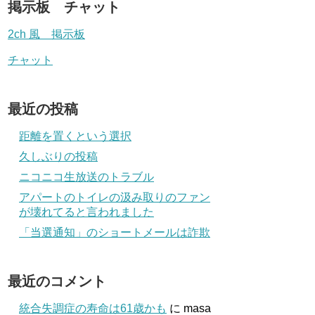
掲示板 チャット
2ch 風 掲示板
チャット
最近の投稿
距離を置くという選択
久しぶりの投稿
ニコニコ生放送のトラブル
アパートのトイレの汲み取りのファン
が壊れてると言われました
「当選通知」のショートメールは詐欺
最近のコメント
統合失調症の寿命は61歳かも
に
masa