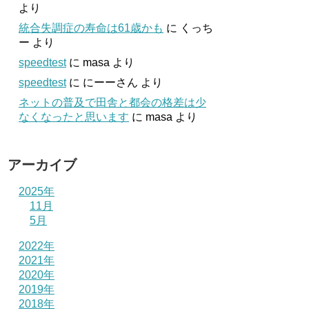
より
統合失調症の寿命は61歳かも
に
くっち
ー
より
speedtest
に
masa
より
speedtest
に
にーーさん
より
ネットの普及で田舎と都会の格差は少
なくなったと思います
に
masa
より
アーカイブ
2025年
11月
5月
2022年
2021年
2020年
2019年
2018年