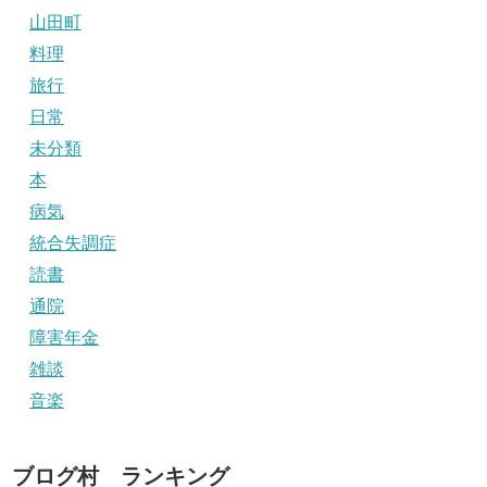
山田町
料理
旅行
日常
未分類
本
病気
統合失調症
読書
通院
障害年金
雑談
音楽
ブログ村 ランキング