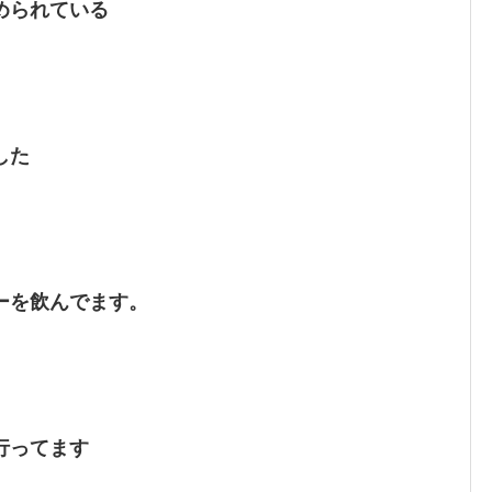
められている
した
ーを飲んでます。
行ってます