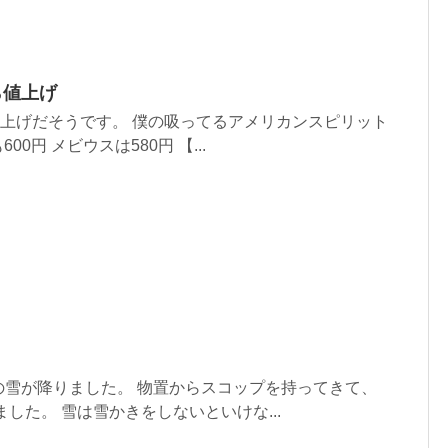
ら値上げ
値上げだそうです。 僕の吸ってるアメリカンスピリット
00円 メビウスは580円 【...
の雪が降りました。 物置からスコップを持ってきて、
した。 雪は雪かきをしないといけな...