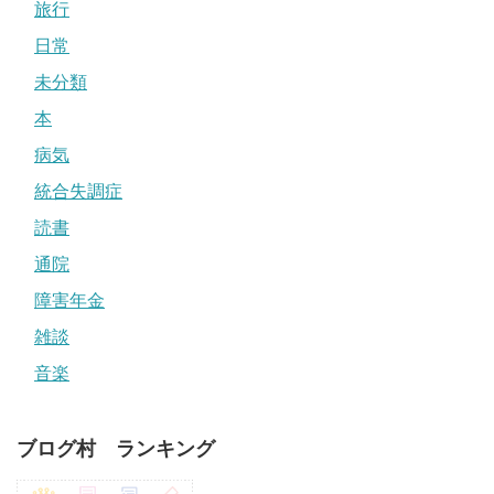
旅行
日常
未分類
本
病気
統合失調症
読書
通院
障害年金
雑談
音楽
ブログ村 ランキング