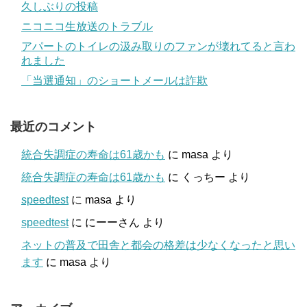
久しぶりの投稿
ニコニコ生放送のトラブル
アパートのトイレの汲み取りのファンが壊れてると言わ
れました
「当選通知」のショートメールは詐欺
最近のコメント
統合失調症の寿命は61歳かも
に
masa
より
統合失調症の寿命は61歳かも
に
くっちー
より
speedtest
に
masa
より
speedtest
に
にーーさん
より
ネットの普及で田舎と都会の格差は少なくなったと思い
ます
に
masa
より