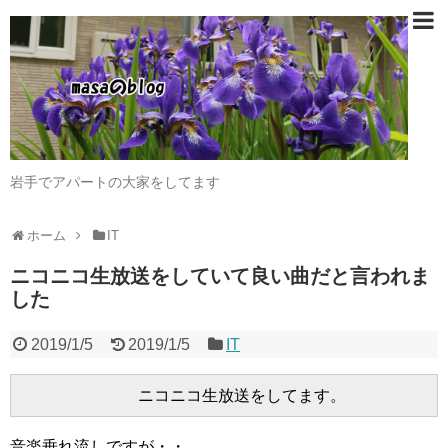
岩手でアパートの大家をしてます
ホーム
IT
ニコニコ生放送をしていて良い曲だと言われま
した
2019/1/5
2019/1/5
IT
音楽垂れ流しですが・・