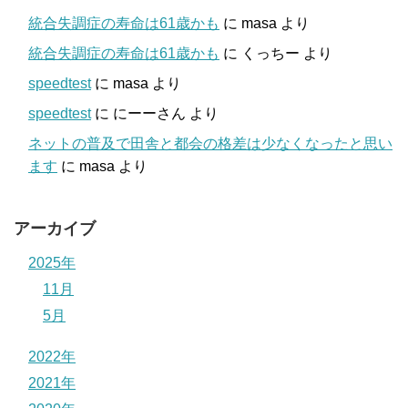
統合失調症の寿命は61歳かも
に
masa
より
統合失調症の寿命は61歳かも
に
くっちー
より
speedtest
に
masa
より
speedtest
に
にーーさん
より
ネットの普及で田舎と都会の格差は少なくなったと思い
ます
に
masa
より
アーカイブ
2025年
11月
5月
2022年
2021年