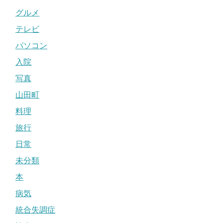
グルメ
テレビ
パソコン
入院
写真
山田町
料理
旅行
日常
未分類
本
病気
統合失調症