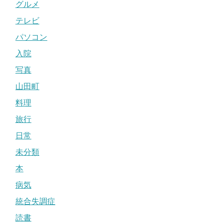
グルメ
テレビ
パソコン
入院
写真
山田町
料理
旅行
日常
未分類
本
病気
統合失調症
読書