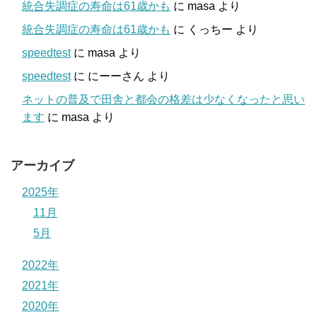
統合失調症の寿命は61歳かも
に
masa
より
統合失調症の寿命は61歳かも
に
くっちー
より
speedtest
に
masa
より
speedtest
に
にーーさん
より
ネットの普及で田舎と都会の格差は少なくなったと思い
ます
に
masa
より
アーカイブ
2025年
11月
5月
2022年
2021年
2020年