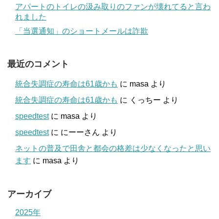
アパートのトイレの汲み取りのファンが壊れてると言わ
れました
「当選通知」のショートメールは詐欺
最近のコメント
統合失調症の寿命は61歳かも
に
masa
より
統合失調症の寿命は61歳かも
に
くっちー
より
speedtest
に
masa
より
speedtest
に
にーーさん
より
ネットの普及で田舎と都会の格差は少なくなったと思い
ます
に
masa
より
アーカイブ
2025年