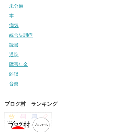
未分類
本
病気
統合失調症
読書
通院
障害年金
雑談
音楽
ブログ村 ランキング