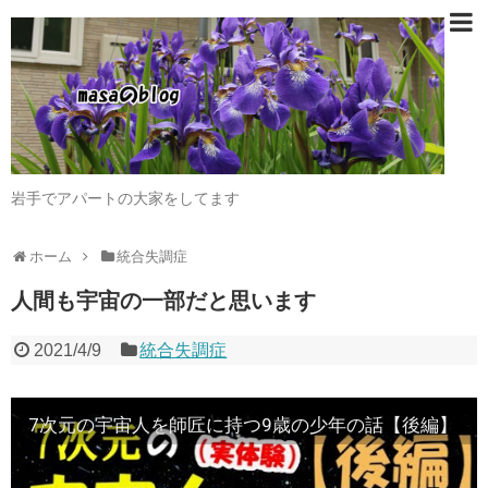
岩手でアパートの大家をしてます
ホーム
統合失調症
人間も宇宙の一部だと思います
2021/4/9
統合失調症
7次元の宇宙人を師匠に持つ9歳の少年の話【後編】