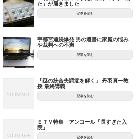
た」が届きました
記事を読む
宇都宮連続爆発 男の遺書に家庭の悩み
や裁判への不満
記事を読む
「謎の統合失調症を解く」 丹羽真一教
授 最終講義
記事を読む
ＥＴＶ特集 アンコール「長すぎた入
院」
記事を読む