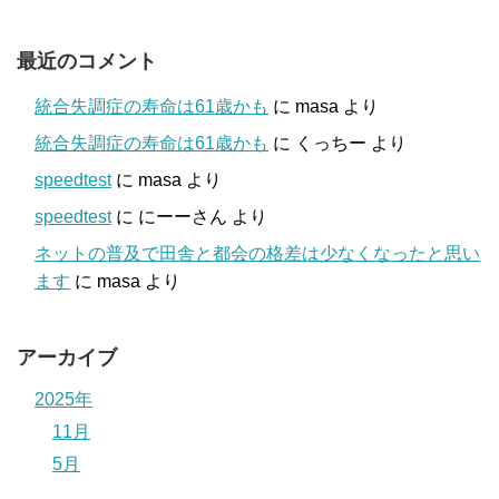
最近のコメント
統合失調症の寿命は61歳かも
に
masa
より
統合失調症の寿命は61歳かも
に
くっちー
より
speedtest
に
masa
より
speedtest
に
にーーさん
より
ネットの普及で田舎と都会の格差は少なくなったと思い
ます
に
masa
より
アーカイブ
2025年
11月
5月