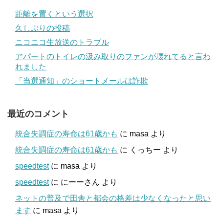
距離を置くという選択
久しぶりの投稿
ニコニコ生放送のトラブル
アパートのトイレの汲み取りのファンが壊れてると言わ
れました
「当選通知」のショートメールは詐欺
最近のコメント
統合失調症の寿命は61歳かも
に
masa
より
統合失調症の寿命は61歳かも
に
くっちー
より
speedtest
に
masa
より
speedtest
に
にーーさん
より
ネットの普及で田舎と都会の格差は少なくなったと思い
ます
に
masa
より