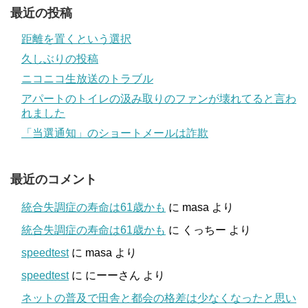
最近の投稿
距離を置くという選択
久しぶりの投稿
ニコニコ生放送のトラブル
アパートのトイレの汲み取りのファンが壊れてると言わ
れました
「当選通知」のショートメールは詐欺
最近のコメント
統合失調症の寿命は61歳かも
に
masa
より
統合失調症の寿命は61歳かも
に
くっちー
より
speedtest
に
masa
より
speedtest
に
にーーさん
より
ネットの普及で田舎と都会の格差は少なくなったと思い