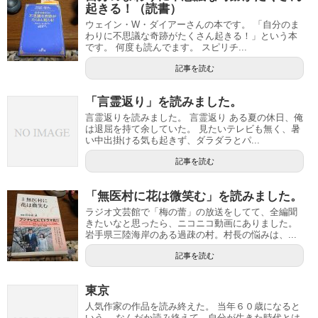
起きる！（読書）
ウェイン・W・ダイアーさんの本です。 「自分のま
わりに不思議な奇跡がたくさん起きる！」という本
です。 何度も読んでます。 スピリチ...
記事を読む
「言霊返り」を読みました。
言霊返りを読みました。 言霊返り ある夏の休日、俺
は退屈を持て余していた。 見たいテレビも無く、暑
い中出掛ける気も起きず、ダラダラとパ...
記事を読む
「無医村に花は微笑む」を読みました。
ラジオ文芸館で「梅の蕾」の放送をしてて、全編聞
きたいなと思ったら、ニコニコ動画にありました。
岩手県三陸海岸のある過疎の村。村長の悩みは、...
記事を読む
東京
人気作家の作品を読み終えた。 当年６０歳になると
いう。 なんだか読み終えて、自分が生きた時代とは