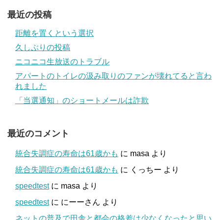
最近の投稿
距離を置くという選択
久しぶりの投稿
ニコニコ生放送のトラブル
アパートのトイレの汲み取りのファンが壊れてると言わ
れました
「当選通知」のショートメールは詐欺
最近のコメント
統合失調症の寿命は61歳かも
に
masa
より
統合失調症の寿命は61歳かも
に
くっちー
より
speedtest
に
masa
より
speedtest
に
にーーさん
より
ネットの普及で田舎と都会の格差は少なくなったと思い