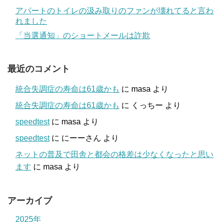
アパートのトイレの汲み取りのファンが壊れてると言わ
れました
「当選通知」のショートメールは詐欺
最近のコメント
統合失調症の寿命は61歳かも
に
masa
より
統合失調症の寿命は61歳かも
に
くっちー
より
speedtest
に
masa
より
speedtest
に
にーーさん
より
ネットの普及で田舎と都会の格差は少なくなったと思い
ます
に
masa
より
アーカイブ
2025年